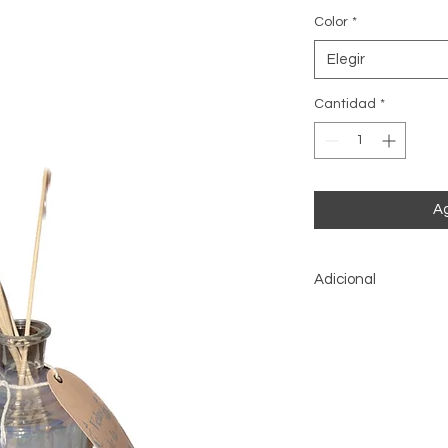
Color
*
Elegir
Cantidad
*
Ag
Adicional
Se puede volver a c