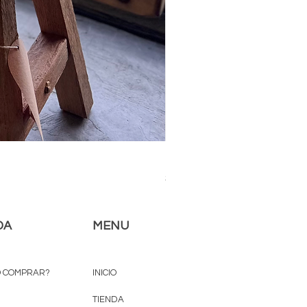
Titanic Chico
Precio
$ 3.500,00
DA
MENU
 COMPRAR?
INICIO
TIENDA