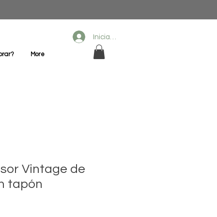
Iniciar sesión
prar?
More
usor Vintage de
n tapón