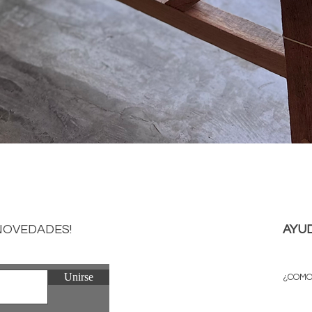
Vista rápida
 NOVEDADES!
AYU
Unirse
¿COMO