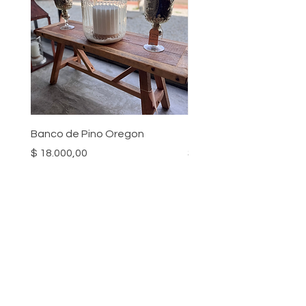
Banco de Pino Oregon
Titanic Chico
Precio
Precio
$ 18.000,00
$ 3.500,00
¡SUSCRIBITE PARA RECIBIR NOVEDADES!
Unirse